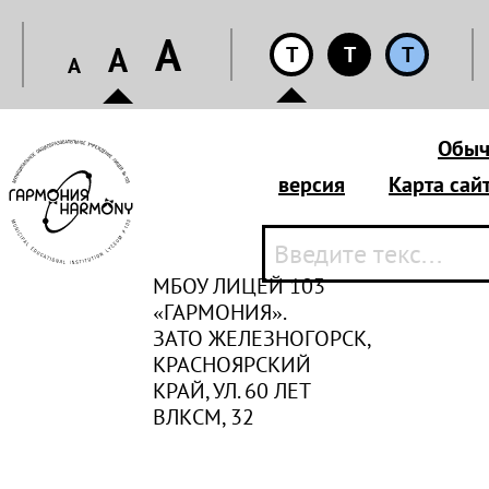
A
A
T
T
T
A
Обыч
версия
Карта сай
МБОУ ЛИЦЕЙ 103
«ГАРМОНИЯ».
ЗАТО ЖЕЛЕЗНОГОРСК,
КРАСНОЯРСКИЙ
КРАЙ, УЛ. 60 ЛЕТ
ВЛКСМ, 32